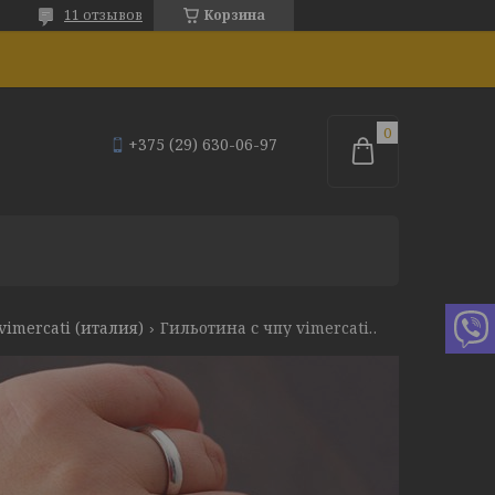
11 отзывов
Корзина
+375 (29) 630-06-97
vimercati (италия)
Гильотина с чпу vimercati ch 3010