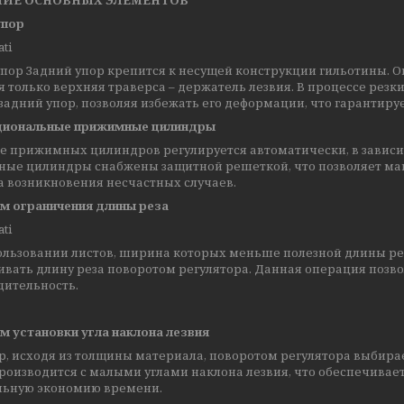
ИЕ ОСНОВНЫХ ЭЛЕМЕНТОВ
упор
пор Задний упор крепится к несущей конструкции гильотины. Он
 только верхняя траверса – держатель лезвия. В процессе рез
задний упор, позволяя избежать его деформации, что гарантиру
иональные прижимные цилиндры
е прижимных цилиндров регулируется автоматически, в зависим
ые цилиндры снабжены защитной решеткой, что позволяет ман
а возникновения несчастных случаев.
м ограничения длины реза
ользовании листов, ширина которых меньше полезной длины рез
вать длину реза поворотом регулятора. Данная операция позв
дительность.
м установки угла наклона лезвия
, исходя из толщины материала, поворотом регулятора выбирает
роизводится с малыми углами наклона лезвия, что обеспечивает
льную экономию времени.