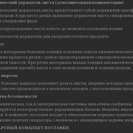
ический держатель листа (дополнительная комплектация)
ический держатель листа представляет собой подвижную платф
упором. В процессе резки движение держателя листа синхрони
т следующие фазы:
 сопровождение листа вплоть до момента остановки лезвия
лоскости держателя для выгрузки готового продукта
ке материала больших толщин основная задача пневматического
нии процесса резки с целью предотвращения самопроизвольног
нной тяжести. При резке материала малых толщин пневматическ
ащения прогиба листа в зоне между лезвием и задним упором.
 вырезы
боковых вырезов позволяет резать листы, ширина которых прев
листов производится в несколько заходов, с постепенным про
тва безопасности
авлическая, так и электрическая системы гильотины снабжены 
ируются непосредственно управляющим блоком. Машина имеет 
и. В комплект поставки входят в обязательном порядке защитны
ющие контакт оператора с лезвием и с движущимся задним уп
РТНЫЙ КОМПЛЕКТ ПОСТАВКИ