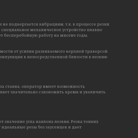
 не подвергается вибрациям, т.к. в процессе резки
ки специальное механическое устройство плавно
ет бесперебойную работу на многие годы.
ости от усилия развиваемого верхней траверсой.
ипуляции в непосредственной близости к лезвию
а станка, оператор имеет возможность
оляет значительно сэкономить время и увеличить
 значение угла наклона лезвия. Резка тонких
 идеальные резы без заусенцев и дает