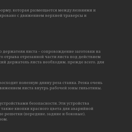
орму, которая размещается между лезвиями и
зировано с движением верхней траверсы и
 держателя листа – сопровождение заготовки на
о отрыва отрезанной части листа под действием
ий держатель листа необходим, прежде всего, для
осходит полезную длину реза станка. Резка очень
движением листа внутрь рабочей зоны гильотины.
устройствами безопасности. Эти устройства
также кнопки красного цвета для аварийной
е решетки (передние, задние и боковые),
ором.