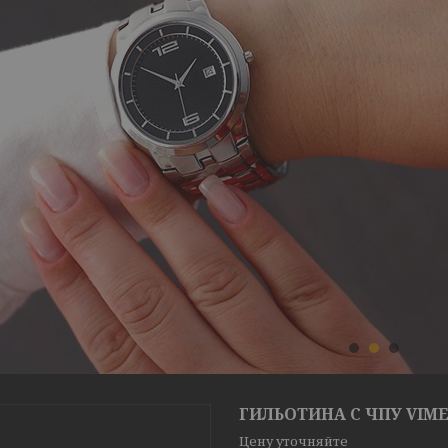
1
2
3
ГИЛЬОТИНА С ЧПУ VIME
Цену уточняйте