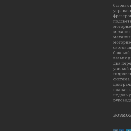
базовая
управля
фрезеро
подсвет
моториз
механиз
механизм
моториз
световая
боковой
лезвия 
два пер
угловой
гидравл
система
централ
полная 
педаль 
руковод
ВОЗМОЖ