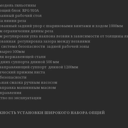
 модель гильотины
ющий блок RPG 910А
ванный рабочий стол
ка линии реза
ованный задний упор с шариковыми винтами и ходом 1000мм
м ограничения длины реза
 регулировки угла наклона лезвия в зависимости от толщины л
ованная регулировка зазора между лезвиями
 система безопасности задней рабочей зоны
 вырез 500мм
для нержавеющей стали
едних суппорта длиной 500 мм
 направляющий суппорт длиной 1200мм
ический прижим листа
 безопасности
ьная смазка ручным насосом
заправка машинным маслом
управления
ство по эксплуатации
НОСТЬ УСТАНОВКИ ШИРОКОГО НАБОРА ОПЦИЙ