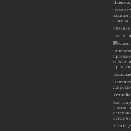
Пневмат
Пневмат
задним 
включае
плавное
наклон п
При рез
протяже
собстве
предотвр
Боковые
Наличие 
широких 
Устройс
Как гидр
контрол
остановк
исключа
СТАНДА