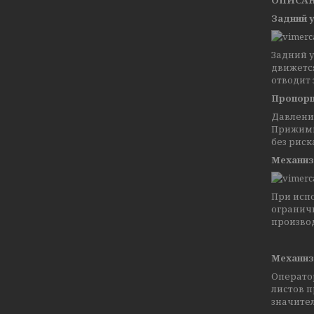
ОПИСАН
Задний 
Задний у
движется
отводит 
Пропорц
Давлени
Прижимн
без риск
Механиз
При исп
ограничи
произво
Механиз
Оператор
листов п
значите