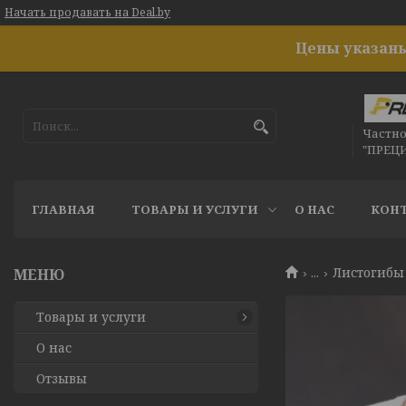
Начать продавать на Deal.by
Цены указаны
Частн
"ПРЕЦ
ГЛАВНАЯ
ТОВАРЫ И УСЛУГИ
О НАС
КОН
...
Листогибы 
Товары и услуги
О нас
Отзывы