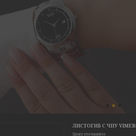
1
2
3
ЛИСТОГИБ С ЧПУ VIMERC
Цену уточняйте