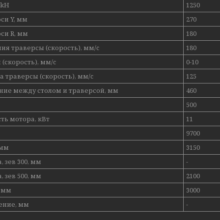
 kH
1250
оси Y, мм
270
оси R, мм
180
ия траверсы (скорость), мм/c
180
 (скорость), мм/c
0-10
 траверсы (скорость), мм/c
125
ние между столом и траверсой, мм
460
500
ь мотора, кВт
11
9700
 мм
3150
 зев 300, мм
-
 зев 500, мм
2100
 мм
3000
ение, мм
-