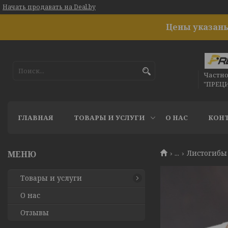
Начать продавать на Deal.by
Цены указаны
Частн
"ПРЕЦ
ГЛАВНАЯ
ТОВАРЫ И УСЛУГИ
О НАС
КОН
...
Листогибы 
Товары и услуги
О нас
Отзывы