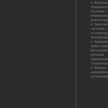
Компак
гидравли
система с
комплект
известных
Электри
система с
от перегр
электромо
Передв
пульт упр
(на машин
ручным
управлени
стационар
Кнопка
аварийно
остановки