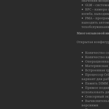
значения мощнос
GLM – систем
BPC – камера 
изгиба, выводим
PMA – програ
выводить автом
техобслуживани
Многоязыковой ин
Открытая конфигу
Количество с
Количество к
Операционная
Материнская 
Встроенная г
Процессор Cel
вариант для ра
Память DIMM 
Прямое подкл
использовать д
Сенсорный эк
Вычислительн
версиями