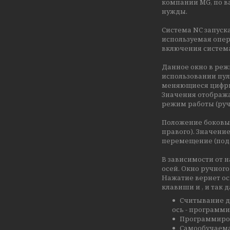
компании MG, по в
нужды.
Система NC запуск
используемая опер
включения система 
Данное окно в режи
использовании пул
меняющиеся цифр
Значения отобража
режим работы (руч
Положение боковых 
правого). Значени
перемещение (под
В зависимости от 
осей. Окно ручног
Нажатие вернет ось
клавиши и , и так
Считывание да
ось - программ
Программиров
Самообучаема