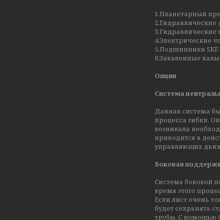
1.Планетарный при
2.Гидравлические д
3.Гидравлические 
4.Электрические ч
5.Подшипники SKF, 
6.Закаленные валы 
Опции
Система централь
Данная система бы
процесса гибки. О
возникала необход
приводится в дейс
управляющих движ
Боковая поддерж
Система боковой п
время этого проце
Если лист очень т
будет сохранять с
трубы. С помощью 