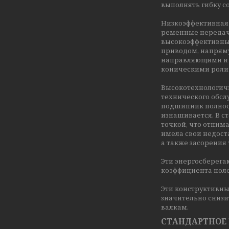
выполнять гибку с
Низкоэффективная
ременные передач
высокоэффективны
приводом, напрям
направляющими и
коническими ролик
Высокотехнологичн
технического обсл
подшипник полност
изнашивается. В с
точкой, что отним
имела свои недоста
а также засорения
Эти энергосберег
коэффициента поле
Эти конструктивн
значительно снизи
валкам.
СТАНДАРТНОЕ