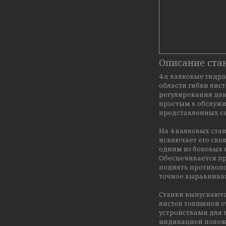
Описание ста
4-х валковые гидр
области гибки лис
регулирования дав
простым в обслуж
представленных с
На 4-валковых ста
исключает его ско
одним из боковых 
Обеспечивается пр
поднять противопо
точное выравнива
Станки выпускаются
листов толщиной о
устройствами для 
индикацией положе