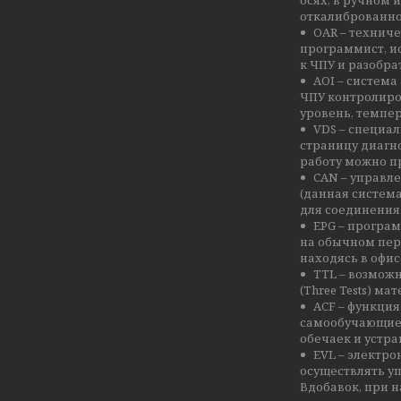
откалиброванно
OAR – технич
программист, и
к ЧПУ и разобр
AOI – систем
ЧПУ контролиро
уровень, темпер
VDS – специа
страницу диагно
работу можно п
CAN – управл
(данная систем
для соединения
EPG – програ
на обычном пер
находясь в офис
TTL – возможн
(Three Tests) ма
ACF – функци
самообучающиес
обечаек и устр
EVL – электр
осуществлять у
Вдобавок, при н