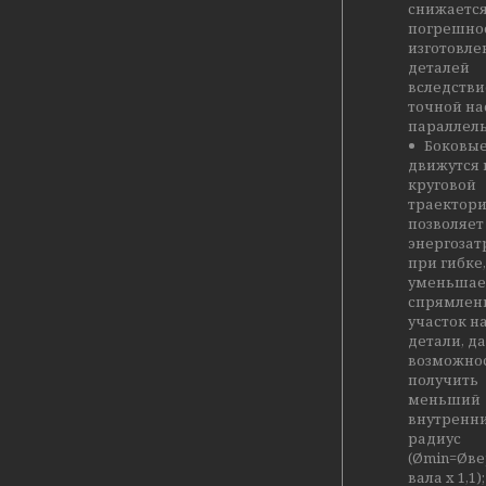
снижаетс
погрешно
изготовле
деталей
вследстви
точной на
параллель
Боковые
движутся 
круговой
траектори
позволяет
энергозат
при гибке,
уменьшае
спрямлен
участок н
детали, д
возможно
получить
меньший
внутренн
радиус
(Ømin=Øве
вала x 1,1);