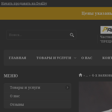
Начать продавать на Deal.by
Цены указаны
Частн
"ПРЕЦ
ГЛАВНАЯ
ТОВАРЫ И УСЛУГИ
О НАС
КОН
...
4-х валко
Товары и услуги
О нас
Отзывы