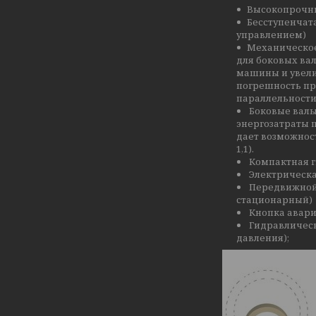
Высокопрочн
­Бесступенчат
управлением)
­Механическо
для боковых вал
машины и увели
погрешность пр
параллельности
­ Боковые вал
энергозатраты п
дает возможнос
1,1).
­ Компактная
­ Электрическ
­ Передвижно
стационарный)
­ Кнопка ава
­ Гидравличес
давления);