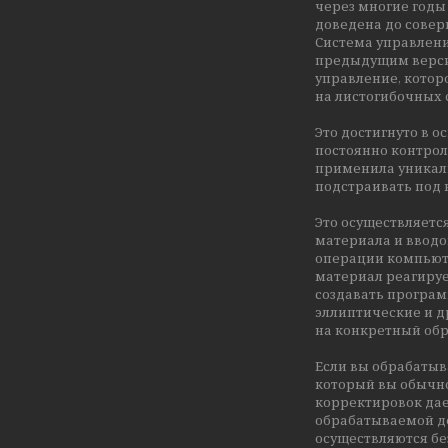
через многие годы
доведена до совер
Система управлени
предыдущим верси
управление, котор
на листогибочных 
Это достигнуто в 
постоянно контро
применила уникал
подстраивать под
Это осуществляетс
материала и ввод
операции компьюте
материал реагируе
создавать програм
эллиптические и д
на конкретный об
Если вы обрабатыва
который вы обычно
корректировок дае
обрабатываемой де
осуществляются бе