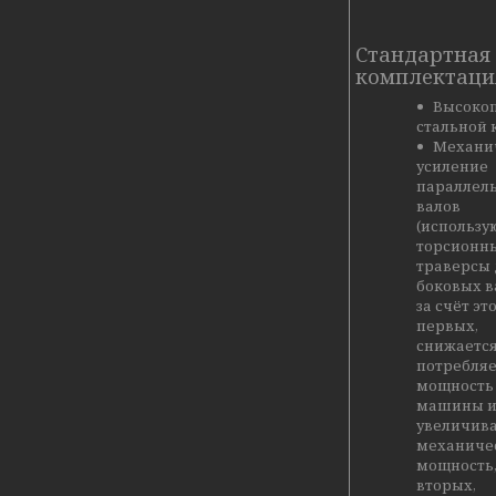
Стандартная
комплектаци
Высоко
стальной 
Механи
усиление
параллел
валов
(использу
торсионн
траверсы 
боковых в
за счёт это
первых,
снижаетс
потребля
мощность
машины 
увеличива
механиче
мощность, 
вторых,