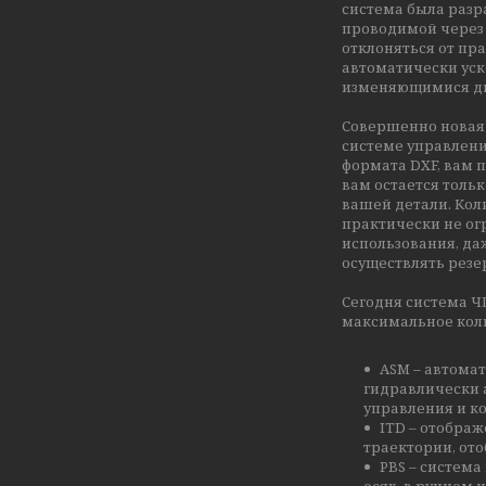
система была разр
проводимой через 
отклоняться от пр
автоматически уск
изменяющимися д
Совершенно новая 
системе управлени
формата DXF, вам 
вам остается толь
вашей детали. Кол
практически не ог
использования, да
осуществлять резе
Сегодня система 
максимальное коли
ASM – автома
гидравлически 
управления и ко
ITD – отобра
траектории, от
PBS – система
осях, в ручном