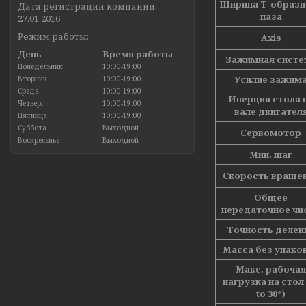
Ширина T-образн
Дата регистрации компании:
паза
27.01.2016
Режим работы:
Axis
День
Время работы
Зажимная систе
Понедельник
10:00-19:00
Усилие зажим
Вторник
10:00-19:00
Среда
10:00-19:00
Инерция стола 
Четверг
10:00-19:00
вале двигател
Пятница
10:00-19:00
Суббота
Выходной
Сервомотор
Воскресенье
Выходной
Мин. шаг
Скорость враще
Общее
передаточное чи
Точность делен
Масса без упако
Макс. рабочая
нагрузка на стол 
to 30°)