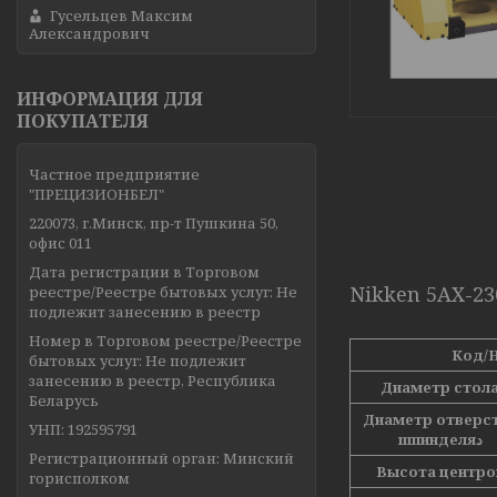
Гусельцев Максим
Александрович
ИНФОРМАЦИЯ ДЛЯ
ПОКУПАТЕЛЯ
Частное предприятие
"ПРЕЦИЗИОНБЕЛ"
220073, г.Минск, пр-т Пушкина 50,
офис 011
Дата регистрации в Торговом
Nikken 5AX-23
реестре/Реестре бытовых услуг: Не
подлежит занесению в реестр
Номер в Торговом реестре/Реестре
Код/
бытовых услуг: Не подлежит
занесению в реестр, Республика
Диаметр стол
Беларусь
Диаметр отверс
УНП: 192595791
шпинделяد
Регистрационный орган: Минский
Высота центро
горисполком