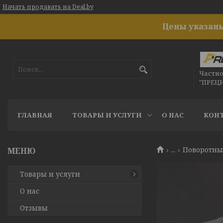
Начать продавать на Deal.by
Цены указаны
Частн
"ПРЕЦ
ГЛАВНАЯ
ТОВАРЫ И УСЛУГИ
О НАС
КОН
...
Поворотные
Товары и услуги
О нас
Отзывы