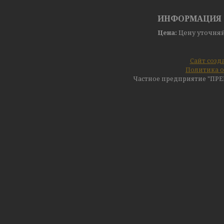
ИНФОРМАЦИЯ 
Цена:
Цену уточня
Сайт созд
Политика о
Частное предприятие "ПР