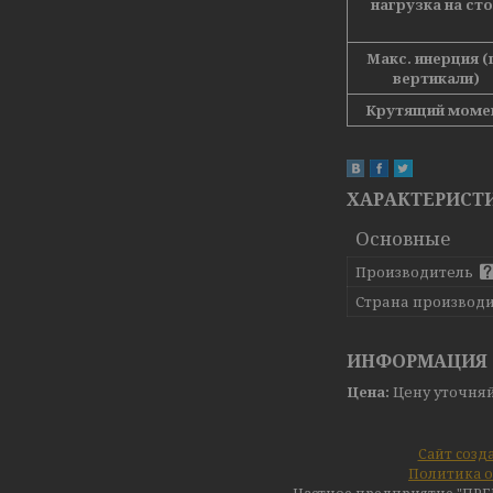
нагрузка на ст
Макс. инерция (
вертикали)
Крутящий моме
ХАРАКТЕРИСТ
Основные
Производитель
Страна производ
ИНФОРМАЦИЯ 
Цена:
Цену уточня
Сайт созд
Политика о