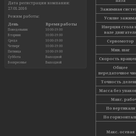
паза
Дата регистрации компании:
27.01.2016
Зажимная систе
Режим работы:
Усилие зажим
День
Время работы
Инерция стола 
Понедельник
10:00-19:00
вале двигател
Вторник
10:00-19:00
Среда
10:00-19:00
Сервомотор
Четверг
10:00-19:00
Мин. шаг
Пятница
10:00-19:00
Суббота
Выходной
Скорость враще
Воскресенье
Выходной
Общее
передаточное чи
Точность делен
Масса без упако
Макс. рабоч
По вертикали
По горизонтал
Макс. осевая