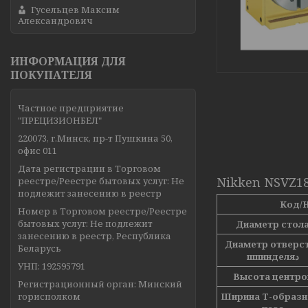
Гусельцев Максим
Александрович
ИНФОРМАЦИЯ ДЛЯ
ПОКУПАТЕЛЯ
Частное предприятие
"ПРЕЦИЗИОНБЕЛ"
220073, г.Минск, пр-т Пушкина 50,
офис 011
Дата регистрации в Торговом
Nikken NSVZ18
реестре/Реестре бытовых услуг: Не
подлежит занесению в реестр
Код/
Номер в Торговом реестре/Реестре
бытовых услуг: Не подлежит
Диаметр стол
занесению в реестр, Республика
Диаметр отверс
Беларусь
шпинделяد
УНП: 192595791
Высота центро
Регистрационный орган: Минский
горисполком
Ширина T-образн