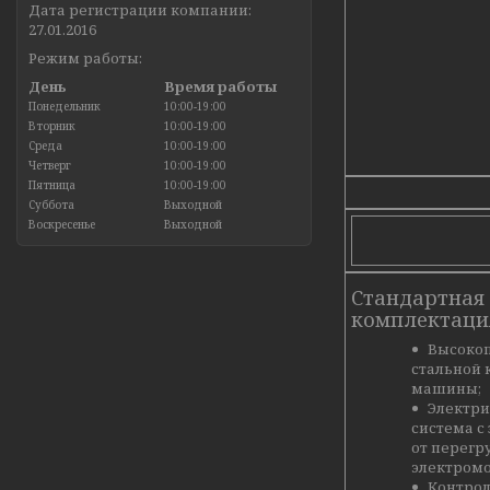
Дата регистрации компании:
27.01.2016
Режим работы:
День
Время работы
Понедельник
10:00-19:00
Вторник
10:00-19:00
Среда
10:00-19:00
Четверг
10:00-19:00
Пятница
10:00-19:00
Суббота
Выходной
Воскресенье
Выходной
Стандартная
комплектаци
Высоко
стальной 
машины;
Электри
система с
от перегр
электромо
Контрол