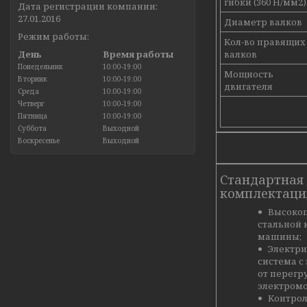
гибки (360 Н/мм2)
Дата регистрации компании:
27.01.2016
Диаметр валков
Режим работы:
Кол-во правящих
День
Время работы
валков
Понедельник
10:00-19:00
Мощность
Вторник
10:00-19:00
двигателя
Среда
10:00-19:00
Четверг
10:00-19:00
Пятница
10:00-19:00
Суббота
Выходной
Воскресенье
Выходной
Стандартная
комплектаци
Высоко
стальной 
машины;
Электри
система с
от перегр
электромо
Контрол