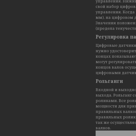
управления. Нижн
свой набор цифров
управления. Когда 
мм), на цифровом д
Значения положени
(предела текучести 
Регулировка п
Цифровые датчики 
нужно удостоверит
концах показывают 
могут регулироват
концов валов осущ
цифровыми датчик
Рольганги
Входной и выходно
выхода. Рольганг 
роликами. Все рол
мощности для прив
правильных валко
правильных ролико
так же осуществля
валков.