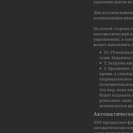
удаления шагов ис
Для вставки/измен
всплывающая клави
На левой стороне 
(автоматический и
управления), а та
может выполнять 
V1..V9 испол
осям. Заданное 
T. Загрузка ли
Z. Вращение. 
время, в секунд
(отрицательное
(положительное 
тех пор, пока л
будет подавать 
рольганге, плюс
используется дл
Автоматическ
ЧПУ предлагает ф
автоматически ге
соответствующую п