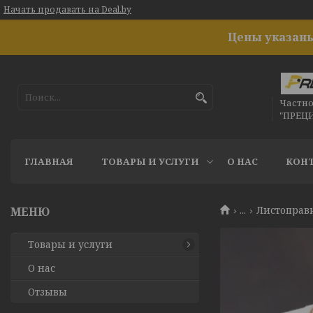
Начать продавать на Deal.by
Цены указаны
Частн
"ПРЕЦ
ГЛАВНАЯ
ТОВАРЫ И УСЛУГИ
О НАС
КОН
...
Листоправ
Товары и услуги
О нас
Отзывы