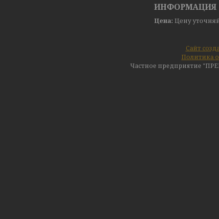
ИНФОРМАЦИЯ 
Цена:
Цену уточня
Сайт созд
Политика о
Частное предприятие "ПР