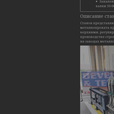
Закале
валки 50-6
Описание ста
Станок представля
металлопроката п
верхними, регулир
производстве стр
на заводах металл