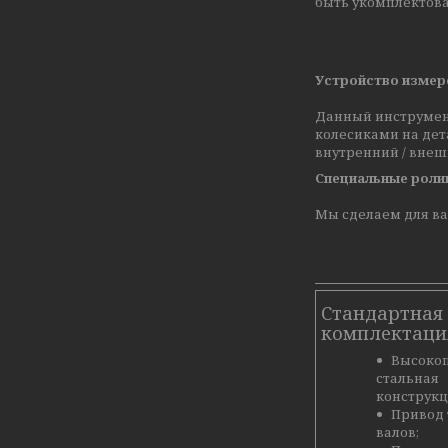
быть укомплектов
Устройство измер
Данный инструмент
колесиками на дет
внутренний / внеш
Специальные ролик
Мы сделаем для ва
Стандартная
комплектаци
Высоко
стальная
конструкц
Привод 
валов;