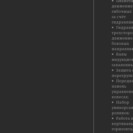
Планет
движение
гибочных
за счёт
гидравлик
Гидрав
трехстор
движение
боковых
направля
Валы
индукцио
закаленны
Защита 
перегрузк
Передв
панель
управлени
колесах;
Набор
универса
роликов;
Работа 
вертикал
горизонт