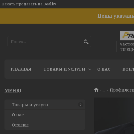
Начать продавать на Deal.by
Цены указаны
Частн
"ПРЕЦ
ГЛАВНАЯ
ТОВАРЫ И УСЛУГИ
О НАС
КОН
...
Профилеги
Товары и услуги
О нас
Отзывы