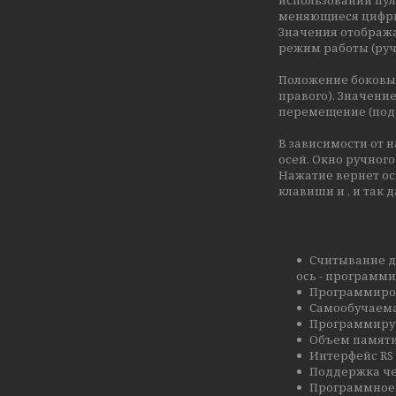
меняющиеся цифр
Значения отобража
режим работы (руч
Положение боковых 
правого). Значени
перемещение (под
В зависимости от 
осей. Окно ручног
Нажатие вернет ось
клавиши и , и так
Считывание да
ось - программ
Программиров
Самообучаема
Программируе
Объем памяти
Интерфейс RS 
Поддержка че
Программное 