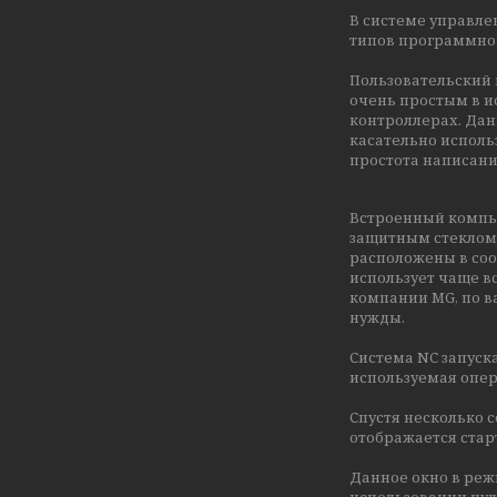
В системе управл
типов программног
Пользовательский
очень простым в и
контроллерах. Дан
касательно исполь
простота написани
Встроенный компь
защитным стеклом 
расположены в соо
использует чаще в
компании MG, по в
нужды.
Система NC запуск
используемая опер
Спустя несколько с
отображается стар
Данное окно в режи
использовании пул