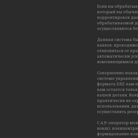
Если вы обрабатыва
который вы обычно
корректировок дае
обрабатываемой де
осуществляются бе
Данная система б
валков, проводимо
отклоняться от пр
автоматически уск
изменяющимися д
Совершенно новая 
системе управлени
формата DXF, вам 
вам остается толь
вашей детали. Кол
практически не ог
использования, да
осуществлять резе
C.A.P: оператор м
ковш), полицентри
формирование конт