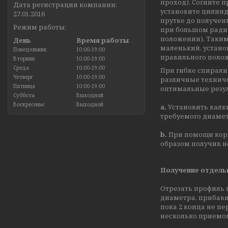
проход). Согните 
Дата регистрации компании:
установите цилинд
27.01.2016
прутке до получен
Режим работы:
при большом радиу
положении). Таким
День
Время работы
маленький, установ
Понедельник
10:00-19:00
правильного полож
Вторник
10:00-19:00
Среда
10:00-19:00
При гибке спирали
Четверг
10:00-19:00
различные техниче
Пятница
10:00-19:00
оптимальные резу
Суббота
Выходной
Воскресенье
Выходной
a.
Установить валк
требуемого диамет
b.
При помощи корр
образом получив н
Получение отдель
Отрезать профиль 
диаметра, прибави
пока 2 конца не пе
несколько приемов