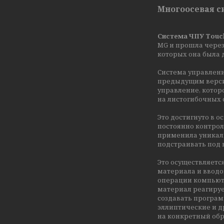
Многоосевая с
Система ЧПУ Touc
MG и прошла через
которых она была 
Система управлени
предыдущим верси
управление, котор
на листогибочных 
Это достигнуто в 
постоянно контро
применила уникал
подстраивать под
Это осуществляетс
материала и ввод
операции компьюте
материал реагируе
создавать програм
эллиптические и д
на конкретный об