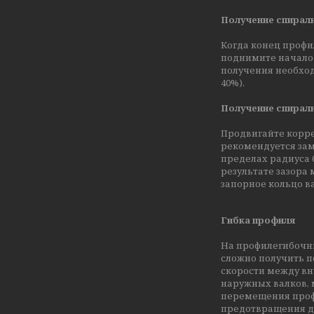
Получение спирали
Когда конец профи
поднимите начало 
получения необход
40%).
Получение спирал
Продвигайте корре
рекомендуется зам
пределах радиуса 
результате зазора
запорное кольцо ва
Гибка профиля
На профилегибочны
сложно получить п
скорости между в
наружных валков, 
перемещения профи
предотвращения д