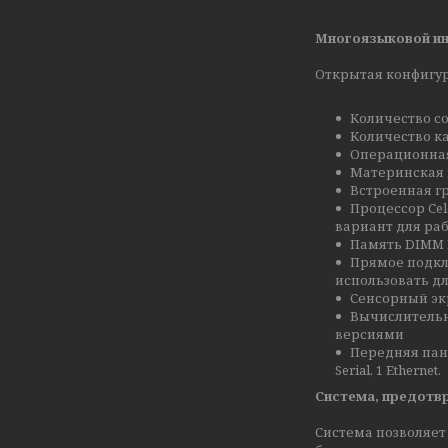
Многоязыковой ин
Открытая конфигу
Количество с
Количество к
Операционная
Материнская 
Встроенная г
Процессор Cel
вариант для ра
Память DIMM 
Прямое подкл
использовать д
Сенсорный эк
Вычислительн
версиями
Передняя пан
Serial, 1 Ethernet.
Система, предотвр
Система позволяет