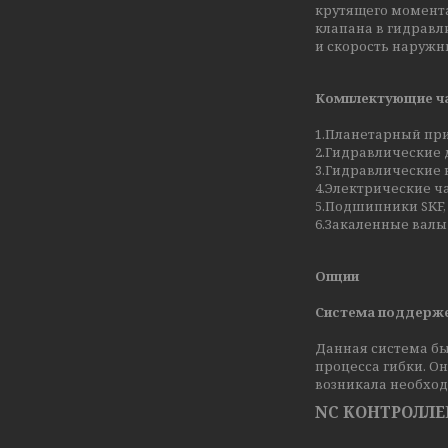
крутящего момента
клапана в гидравл
и скорость наружны
Комплектующие ча
1.Планетарный при
2.Гидравлические д
3.Гидравлические 
4.Электрические ч
5.Подшипники SKF, 
6.Закаленные валы 
Опции
Система поддерж
Данная система бы
процесса гибки. О
возникала необход
NC КОНТРОЛЛЕР