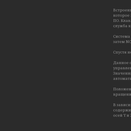
Встроен
которое 
ПО. Кла
служба 
Система 
затем N
Спустя н
Данное о
управле
Значения
автомат
Положени
вращени
В зависи
содержит
осей Y и