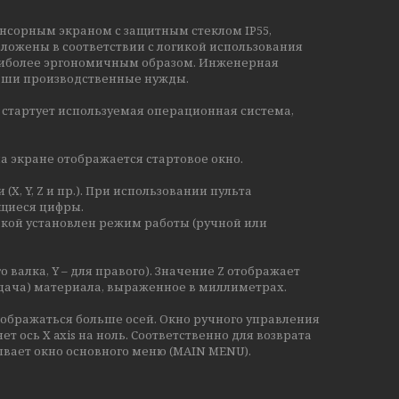
нсорным экраном с защитным стеклом IP55,
ложены в соответствии с логикой использования
наиболее эргономичным образом. Инженерная
ваши производственные нужды.
 стартует используемая операционная система,
на экране отображается стартовое окно.
, Y, Z и пр.). При использовании пульта
ющиеся цифры.
акой установлен режим работы (ручной или
 валка, Y – для правого). Значение Z отображает
дача) материала, выраженное в миллиметрах.
тображаться больше осей. Окно ручного управления
 ось X axis на ноль. Соответственно для возврата
рывает окно основного меню (MAIN MENU).