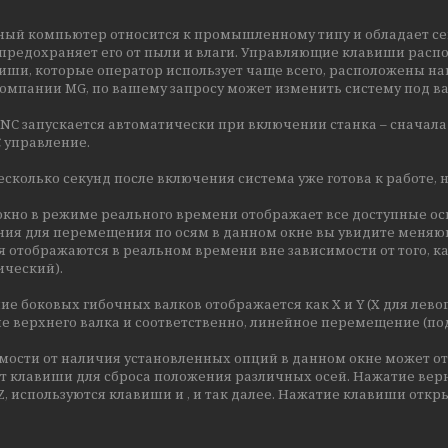
ный компьютер относится к промышленному типу и обладает се
предохраняет его от пыли и влаги. Управляющие клавиши распо
виши, которые оператор использует чаще всего, расположены 
компании MG, по вашему запросу может изменить систему под 
NC запускается автоматически при включении станка – сначала
C управление.
есколько секунд после включения система уже готова к работе, 
кно в режиме реального времени отображает все доступные оси (X
ния для перемещения по осям в данном окне вы увидите меня
 отображаются в реальном времени вне зависимости от того, к
ический).
е боковых гибочных валков отображается как X и Y (X для левого
е верхнего валка и соответственно, линейное перемещение (по
мости от наличия установленных опций в данном окне может о
 клавиши для сброса положения различных осей. Нажатие вернет
 Z, используются клавиши и , и так далее. Нажатие клавиши отк