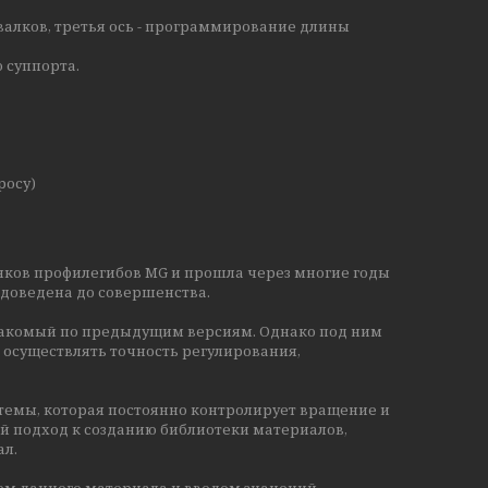
валков, третья ось - программирование длины
 суппорта.
росу)
нков профилегибов MG и прошла через многие годы
 доведена до совершенства.
знакомый по предыдущим версиям. Однако под ним
 осуществлять точность регулирования,
стемы, которая постоянно контролирует вращение и
 подход к созданию библиотеки материалов,
ал.