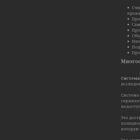
Счи
прока
Про
Сам
Про
Объ
Инт
Под
Про
Многоо
Система
исследо
Система
скрывает
недосту
Это дост
позицио
которую