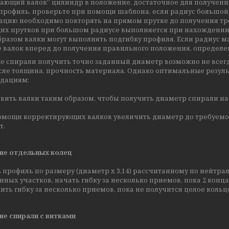
ющий валок” цилиндр в положение, достаточное для получения 
профиль, проверьте при помощи шаблона, если радиус большой,
ацию необходимо повторять на прямом прутке до получения тр
их прутков при большом радиусе выполняется при нахождении 
разом валки могут выполнять подгибку профиля. Если радиус ма
 валок вперед до получения правильного положения, определе
е спирали получить точно заданный диаметр возможно не всег
исле толщина, прочность материала. Однако оптимальные резул
дациям:
вить валки таким образом, чтобы получить диаметр спирали на
мощи корректирующих валков увеличить диаметр до требуемо
т.
ие отдельных колец
 профиль по размеру (диаметр x 3,14) рассчитанному по нейтр
ных участков, начать гибку за несколько приемов, пока 2 конца
ть гибку за несколько приемов, пока не получится целое кольц
ие спирали с витками