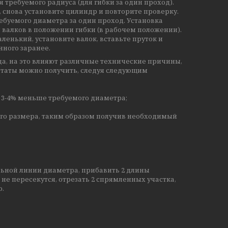
требуемого радиуса (для гибки за один проход).
 снова установите цилиндр и повторите проверку.
ебуемого диаметра за один проход. Установка
валков в положении гибки (в рабочем положении).
ленький, установите валок, вставьте пруток и
нного заранее.
да, на это влияют различные технические причины,
ьтаты можно получить, следуя следующим
 3-4% меньше требуемого диаметра;
го размера, таким образом получив необходимый
альной линии диаметра, прибавить 2 длины
 не пересекутся, отрезать 2 спрямленных участка,
о.