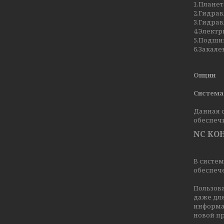
1.Планет
2.Гидрав
3.Гидрав
4.Элект
5.Подшип
6.Закале
Опции
Система
Данная с
обеспечи
NC КО
В систе
обеспече
Пользов
даже для
информа
новой пр