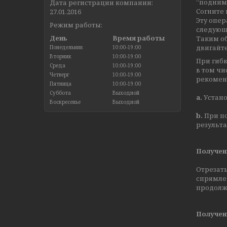
“поднима
Дата регистрации компании:
Согните 
27.01.2016
Эту опер
Режим работы:
следующ
День
Время работы
Таким об
двигайте
Понедельник
10:00-19:00
Вторник
10:00-19:00
При гибк
Среда
10:00-19:00
в том ч
Четверг
10:00-19:00
рекомен
Пятница
10:00-19:00
Суббота
Выходной
a.
Устано
Воскресенье
Выходной
b.
При по
результа
Получен
Отрезать
спрямлен
продолжи
Получен