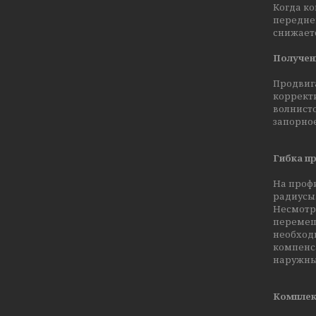
Когда ко
передней
снижаетс
Получен
Продвиг
корректи
волнисто
запорное
Гибка п
На проф
радиусы
Несмотр
перемещ
необход
компенса
наружных
Комплек