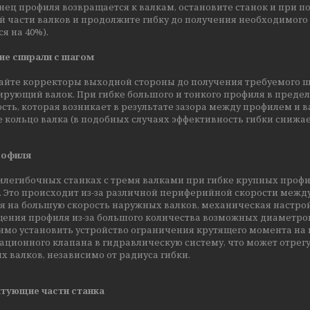
нец профиля возвращается к валкам, остановите станок и при 
 части валков и продолжите гибку до получения необходимого 
я на 40%).
ие спирали с шагом
айте корректоры выходной стороны до получения требуемого ша
рующий валок. При гибке большого и тонкого профиля в предел
сть, которая возникает в результате зазора между профилем и
 кольцо валка (в подобных случаях эффективность гибки снижает
рофиля
илегибочных станках с тремя валками при гибке крупных профи
. Это происходит из-за различной периферийной скорости меж
я на большую скорость наружных валков, механическая настро
ения профиля из-за большого количества возможных диаметро
имо установить устройство ограничения крутящего момента на 
ционного клапана в гидравлическую систему, что может отрегу
 валков, независимо от радиуса гибки.
тующие части станка