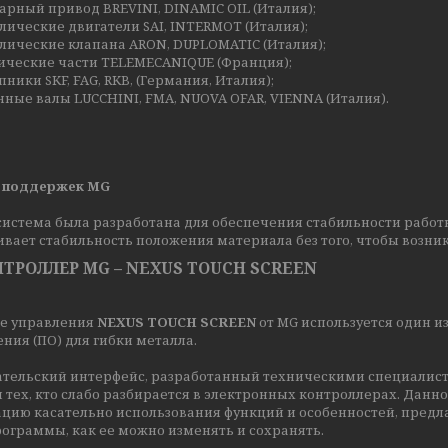
арный привод BREVINI, DINAMIC OIL (Италия);
лические двигатели SAI, INTERMOT (Италия);
лические клапана ARON, DUPLOMATIC (Италия);
рические части TELEMECANIQUE (Франция);
ники SKF, FAG, RKB, (Германия, Италия);
нные валы LUCCHINI, FMA, NUOVA OFAR, VIENNA (Италия).
 поддержек MG
истема была разработана для обеспечения стабильности работы
вает стабильность положения материала без того, чтобы возник
НТРОЛЛЕР MG – NEXUS TOUCH SCREEN
ме управления
NEXUS TOUCH SCREEN
от MG используется один 
ния (ПО) для гибки металла.
ательский интерфейс, разработанный техническими специалист
 тех, кто слабо разбирается в электронных контроллерах. Данн
цию касательно использования функций и особенностей, предл
ограммы, как ее можно изменять и сохранять.