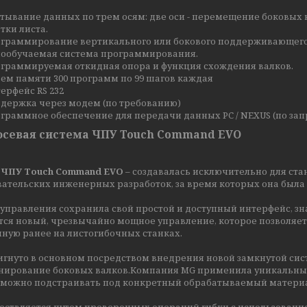
тывание данных по трем осям: две оси - перемещение боковых 
тки листа.
граммирование вертикального или бокового поддерживающего
ообучаемая система программирования.
граммируемая откидная опора и функция схождения валков.
ем памяти 300 программ по 99 шагов каждая
ерфейс RS 232
держка через модем (по требованию)
граммное обеспечение для передачи данных PC / NEXUS (по зап
севая система ЧПУ Touch Command EVO
 ЧПУ Touch Command EVO
– создавалась исключительно для ста
вательских инженерных разработок, за время которых она была
 управления сохранила свой простой и доступный интерфейс, 
ся новый, чрезвычайно мощное управление, которое позволяет
пную ранее на листогибочных станках.
игнуто в основном посредством внедрения новой замкнутой си
нирование боковых валков.Компания MG применила уникальный
 можно подстраивать под конкретный обрабатываемый матери