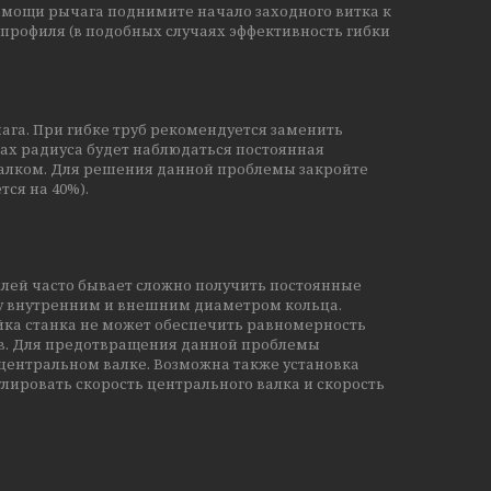
помощи рычага поднимите начало заходного витка к
профиля (в подобных случаях эффективность гибки
га. При гибке труб рекомендуется заменить
ах радиуса будет наблюдаться постоянная
 валком. Для решения данной проблемы закройте
ся на 40%).
лей часто бывает сложно получить постоянные
ду внутренним и внешним диаметром кольца.
йка станка не может обеспечить равномерность
в. Для предотвращения данной проблемы
центральном валке. Возможна также установка
лировать скорость центрального валка и скорость