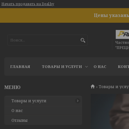
Начать продавать на Deal.by
Цены указаны
Частн
"ПРЕЦ
ГЛАВНАЯ
ТОВАРЫ И УСЛУГИ
О НАС
КОН
Товары и усл
Товары и услуги
О нас
Отзывы