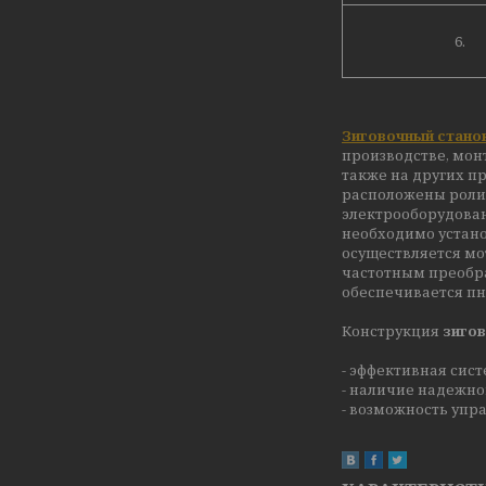
6.
Зиговочный стано
производстве, мон
также на других п
расположены ролик
электрооборудова
необходимо устано
осуществляется мо
частотным преобр
обеспечивается пн
Конструкция
зигов
- эффективная сис
- наличие надежно
- возможность упр