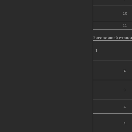
10
11
Зиговочный стано
1.
2.
3.
4.
5.