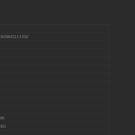
;850&#215;1320
00
(42)