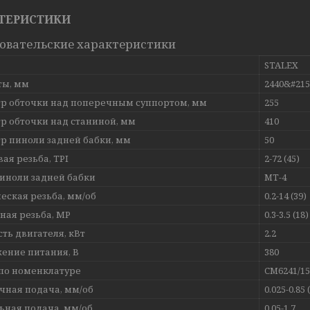
ТЕРИСТИКИ
овательские характеристики
STALEX
ты, мм
2440&#215
р обточки над поперечным суппортом, мм
255
р обточки над станиной, мм
410
р пиноли задней бабки, мм
50
ая резьба, TPI
2-72 (45)
пиноли задней бабки
MT-4
еская резьба, мм/об
0.2-14 (39)
ная резьба, МР
0.3-3.5 (18)
ть двигателя, кВт
2.2
ение питания, В
380
по номенклатуре
CM6241/15
чная подача, мм/об
0.025-0.85 
ьная подача, мм/об
0.05-1.7