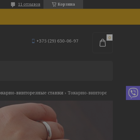
11 отзывов
Корзина
+375 (29) 630-06-97
окарно-винторезные станки
Токарно-винторезный станок stalex cm6241/1500