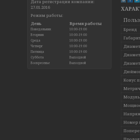
Дата регистрации компании:
27.01.2016
ХАРАК
Режим работы:
Польз
День
Время работы
Бренд
Понедельник
10:00-19:00
Вторник
10:00-19:00
Габари
Среда
10:00-19:00
Диамет
Четверг
10:00-19:00
Пятница
10:00-19:00
Диамет
Суббота
Выходной
Диамет
Воскресенье
Выходной
Дюймов
Конус 
Метрич
Модуль
Мощнос
Напряж
Номер 
Попере
Продол