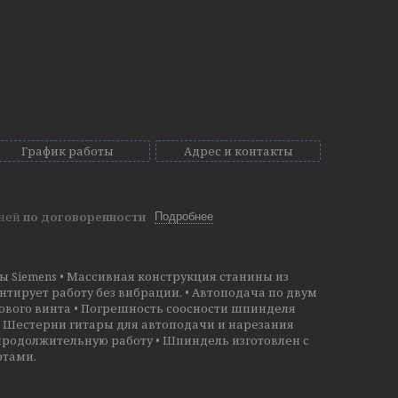
График работы
Адрес и контакты
дней
по договоренности
Подробнее
 Siemens • Массивная конструкция станины из
ирует работу без вибрации. • Автоподача по двум
одового винта • Погрешность соосности шпинделя
 • Шестерни гитары для автоподачи и нарезания
продолжительную работу • Шпиндель изготовлен с
ртами.