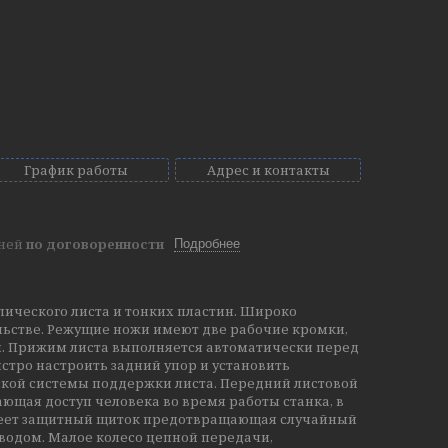
График работы
Адрес и контакты
дней
по договоренности
Подробнее
лического листа и тонких пластин. Широко
льстве. Режущие ножи имеют две рабочие кромки,
и. Прижим листа выполняется автоматически перед
ыстро настроить задний упор и установить
кой системы поддержки листа. Передний листовой
ющая доступ человека во время работы станка, в
 имеет защитный щиток предотвращающая случайный
водом. Малое колесо цепной передачи,