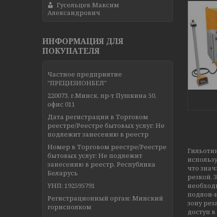
Гусельцев Максим
Александрович
ИНФОРМАЦИЯ ДЛЯ
ПОКУПАТЕЛЯ
Частное предприятие
"ПРЕЦИЗИОНБЕЛ"
220073, г.Минск, пр-т Пушкина 50,
офис 011
Дата регистрации в Торговом
реестре/Реестре бытовых услуг: Не
подлежит занесению в реестр
Номер в Торговом реестре/Реестре
Гильотин
бытовых услуг: Не подлежит
использу
занесению в реестр, Республика
что зна
Беларусь
резкой. 
УНП: 192595791
необход
подлон-н
Регистрационный орган: Минский
зону ре
горисполком
доступ 