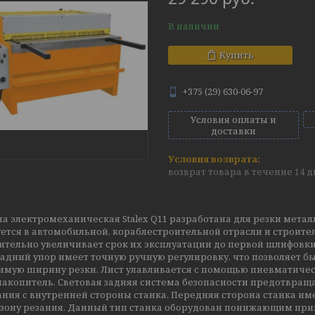
В наличии
Купить
+375 (29) 630-06-97
Условия оплаты и
доставки
возврат товара в течение 14 
а электромеханическая Stalex Q11 разработана для резки метал
ется в автомобильной, кораблестроительной отрасли и строите
чительно увеличивает срок их эксплуатации до первой шлифовк
Задний упор имеет точную ручную регулировку, что позволяет б
имую ширину резки. Лист улавливается с помощью пневматичес
акопитель. Световая задняя система безопасности предотвраща
зания с внутренней стороны станка. Передняя сторона станка
в зону резания. Данный тип станка оборудован понижающим при