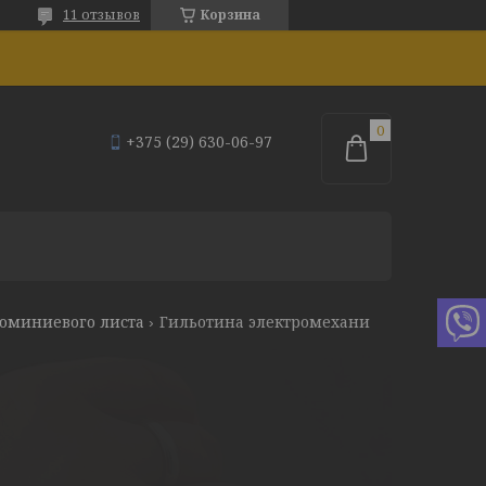
11 отзывов
Корзина
+375 (29) 630-06-97
юминиевого листа
Гильотина электромеханическая stalex q11-3x1250a