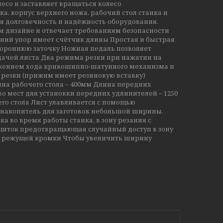
есо и заставляет вращаться колесо
ка, корпус верхнего ножа, рабочий стол станка и
я долговечность и надёжность оборудования.
м дизайне и отвечает требованиям безопасности
ний упор имеет счётчик длины Простая и быстрая
ороннюю заточку Ножная педаль позволяет
дачей листа Два режима резки при нажатии на
ижением хода кривошипно-шатунного механизма и
резки (прижим имеет резиновую вставку)
ина рабочего стола – 400мм Длина передних
о мест для установки передних удлинителей – 1250
его стола Лист улавливается с помощью
накопитель для заготовок небольшой ширины.
 во время работы станка, в зону резания с
 щиток предотвращающая случайный доступ в зону
а режущей кромки Чтобы увеличить ширину