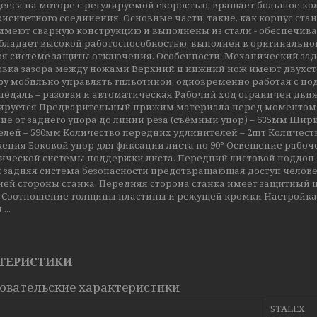
еся на моторе с регулируемой скоростью, вращает большое кол
иситетного соединения. Основные части, такие, как корпус стан
имеют сварную конструкцию и выполнены из стали - обеспечива
обладает высокой работоспособностью, выполнен в оригинально
ря системе защиты отключения. Особенности: Механический зад
овка зазора между ножами Верхний и нижний нож имеют двухст
ру мобильно управлять гильотиной, одновременно работая с по
педаль – разовая и автоматическая Рабочий ход ограничен дв
лируется Предварительный прижим материала перед моментом 
ие от заднего упора до линии реза (съёмный упор) – 635мм Шир
лей – 590мм Количество передних удлинителей – 2шт Количеств
жения Боковой упор для фиксации листа по 90° Освещение рабоч
ической системы поддержки листа. Передний листовой поддон-
 задняя система безопасности предотвращающая доступ человека
ней стороны станка. Передняя сторона станка имеет защитный
. Соотношение толщины пластины и режущей кромки Настройк
...
ТЕРИСТИКИ
овательские характеристики
STALEX