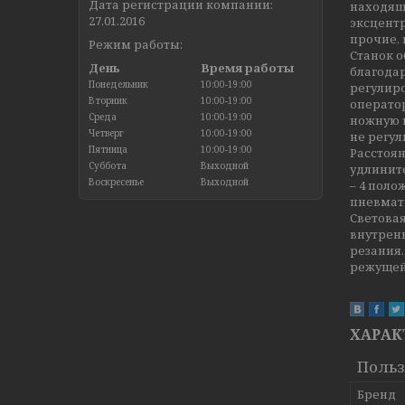
Дата регистрации компании:
находяще
27.01.2016
эксцентр
прочие, 
Режим работы:
Станок 
День
Время работы
благода
Понедельник
10:00-19:00
регулир
Вторник
10:00-19:00
операто
Среда
10:00-19:00
ножную 
Четверг
10:00-19:00
не регу
Пятница
10:00-19:00
Расстоян
Суббота
Выходной
удлините
Воскресенье
Выходной
– 4 поло
пневмат
Световая
внутрен
резания
режущей 
ХАРАК
Польз
Бренд