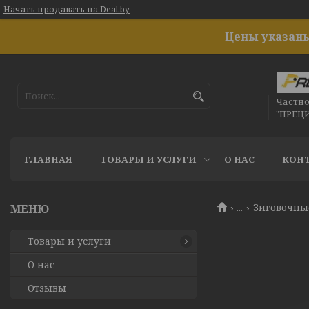
Начать продавать на Deal.by
Цены указаны
Частн
"ПРЕЦ
ГЛАВНАЯ
ТОВАРЫ И УСЛУГИ
О НАС
КОН
...
Зиговочны
Товары и услуги
О нас
Отзывы