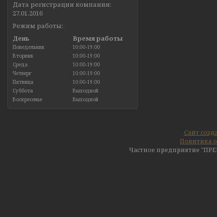
Дата регистрации компании:
27.01.2016
Режим работы:
День
Время работы
Понедельник
10:00-19:00
Вторник
10:00-19:00
Среда
10:00-19:00
Четверг
10:00-19:00
Пятница
10:00-19:00
Суббота
Выходной
Воскресенье
Выходной
Сайт созд
Политика о
Частное предприятие "ПР