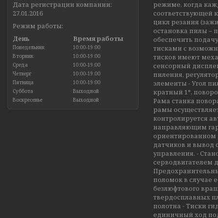
Дата регистрации компании:
режиме, когда ка
27.01.2016
соответствующей к
цикл резания (зажи
Режим работы:
остановка пилы – 
День
Время работы
обеспечить подачу
Понедельник
10:00-19:00
тисками с возможн
Вторник
10:00-19:00
тисков имеют меха
Среда
10:00-19:00
сенсорный дисплей
Четверг
10:00-19:00
пиления, регулято
Пятница
10:00-19:00
элементы - Угол пил
Суббота
Выходной
кратный 1°, повор
Воскресенье
Выходной
Рама станка повор
рамы осуществляет
контролируется ав
направляющим гара
ориентированном н
датчиков и вывод 
управления. - Ста
серводвигателем д
Предохранительные
поломок в случае 
безлюфтового вращ
твердосплавных пл
полотна - Тиски г
единичный ход по