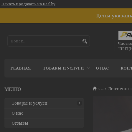
Начать продавать на Deal.by
Цены указаны
Частн
"ПРЕЦ
ГЛАВНАЯ
ТОВАРЫ И УСЛУГИ
О НАС
КОН
...
Ленточно-
Товары и услуги
О нас
Отзывы