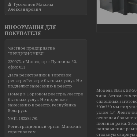
Гусельцев Максим
Александрович
ИНФОРМАЦИЯ ДЛЯ
ПОКУПАТЕЛЯ
Частное предприятие
"ПРЕЦИЗИОНБЕЛ"
220073, г.Минск, пр-т Пушкина 50,
офис 011
Дата регистрации в Торговом
реестре/Реестре бытовых услуг: Не
подлежит занесению в реестр
Модель Stalex BS-
Номер в Торговом реестре/Реестре
типа. Автоматичес
бытовых услуг: Не подлежит
сплошных заготово
занесению в реестр, Республика
500x350 мм под угл
Беларусь
углом 45°. Ленточ
основная большего
УНП: 192595791
пильная рама. 2 к
Регистрационный орган: Минский
направление рамы 
горисполком
стальную сварную 