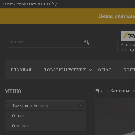
Начать продавать на Deal.by
Цены указаны
Частн
"ПРЕЦ
ГЛАВНАЯ
ТОВАРЫ И УСЛУГИ
О НАС
КОН
...
Заточные 
Товары и услуги
О нас
Отзывы