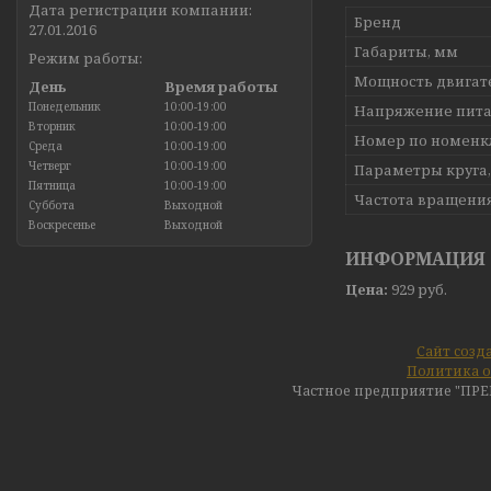
Дата регистрации компании:
Бренд
27.01.2016
Габариты, мм
Режим работы:
Мощность двигате
День
Время работы
Понедельник
10:00-19:00
Напряжение пита
Вторник
10:00-19:00
Номер по номенк
Среда
10:00-19:00
Четверг
10:00-19:00
Параметры круга
Пятница
10:00-19:00
Частота вращения
Суббота
Выходной
Воскресенье
Выходной
ИНФОРМАЦИЯ 
Цена:
929
руб.
Сайт созд
Политика о
Частное предприятие "ПР