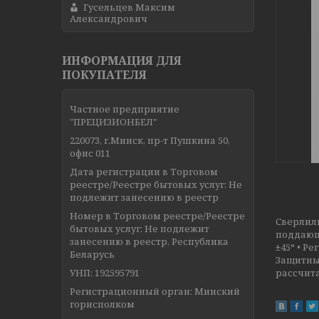
Гусельцев Максим
Александрович
ИНФОРМАЦИЯ ДЛЯ
ПОКУПАТЕЛЯ
Частное предприятие
"ПРЕЦИЗИОНБЕЛ"
220073, г.Минск, пр-т Пушкина 50,
офис 011
Дата регистрации в Торговом
реестре/Реестре бытовых услуг: Не
подлежит занесению в реестр
Номер в Торговом реестре/Реестре
Сверлил
бытовых услуг: Не подлежит
поддающи
занесению в реестр, Республика
±45° • Р
Беларусь
Защитный
УНП: 192595791
рассчита
Регистрационный орган: Минский
горисполком