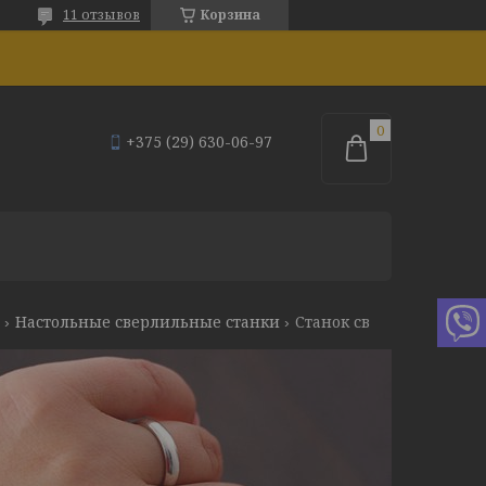
11 отзывов
Корзина
+375 (29) 630-06-97
Настольные сверлильные станки
Станок сверлильный stalex sdp-16m