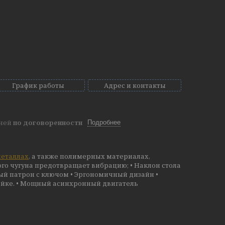
График работы
Адрес и контакты
дней
по договоренности
Подробнее
еталлах
, а также полимерных материалах,
ого чугуна предотвращает вибрацию; • Наклон стола
ый патрон с ключом • Эргономичный дизайн •
рейке. • Мощный асинхронный двигатель