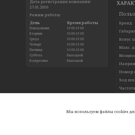
Дата регистрации компании:
ХАРАК
27.01.2016
Польз
Режим работы:
День
Время работы
Бренд
Понедельник
10:00-19:00
Габари
Вторник
10:00-19:00
Конус 
Среда
10:00-19:00
Четверг
10:00-19:00
Макс. д
Пятница
10:00-19:00
Мощнос
Суббота
Выходной
Воскресенье
Выходной
Напряж
Номер 
Ход шп
Частот
ИНФОР
Мы используем файлы cookies д
Цена:
98