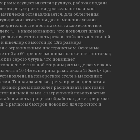
дъём рамы осуществляется вручную, рабочая подача
остого регулирования дроссельного клапана
матически останавливается. Для облегчения
гулировки натяжения для изменения усилия
зводительности достигаются также вследствие
кс “F” в наименовании), что позволяет плавно
о увеличивает точность реза и стойкость ленточной
 и швеллер с высотой до 40го размера.
ади с ограниченным пространством. Основные
не от 0 до 60 при неизменном положении заготовки;
ок из серого чугуна, что повышает
сторон, т.е. с тыльной стороны рамы где размещены
а литья 10-14мм, ширина рамы около 150мм); • Для
установлена на поворотном столе в массивных
ми. Точная заводская регулировка преднатяга
 дизайн рамы позволяет распиливать заготовки
 стол пильной рамы, с загрузочной поверхностью
стабильность процесса обработки даже при резке
 (с рычагом быстрой доводки) для простого и