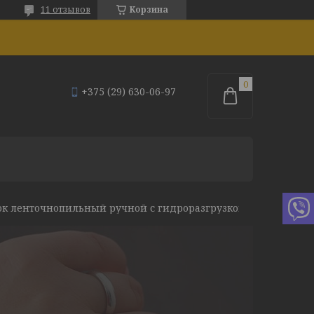
11 отзывов
Корзина
+375 (29) 630-06-97
Станок ленточнопильный ручной с гидроразгрузкой pilous arg 330 f