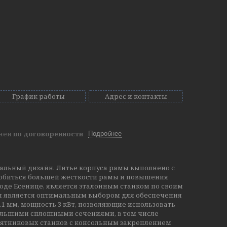
График работы
Адрес и контакты
дней
по договоренности
Подробнее
альный дизайн. Литье корпуса рамы выполнено с
добиться большей жесткости рамы и повышения
городе Есенице, является эталонным станком по своим
ы является оптимальным выбором для обеспечения
.1 мм, мощность 3 кВт, позволяющие использовать
ольшими сплошными сечениями, в том числе
аятниковых станков с консольным закреплением