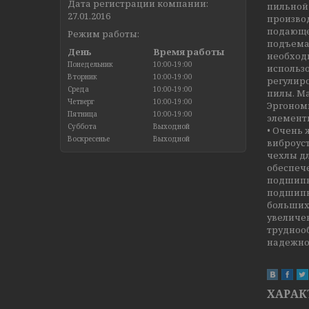
Дата регистрации компании:
пильной 
27.01.2016
произво
подающе
Режим работы:
подъема
День
Время работы
необход
Понедельник
10:00-19:00
использо
Вторник
10:00-19:00
регулиро
Среда
10:00-19:00
пилы. Ма
Четверг
10:00-19:00
Эргоном
Пятница
10:00-19:00
элементы
Суббота
Выходной
• Очень 
Воскресенье
Выходной
виброуст
чехлы дл
обеспеч
подшипн
подшипни
больших 
увеличе
трудноо
надежног
ХАРАК