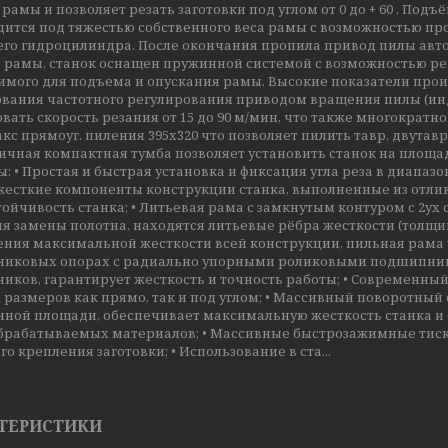
рамы и позволяет резать заготовки под углом от 0 до + 60 . По
дится под тяжестью собственного веса рамы с возможностью пр
го гидроцилиндра. После окончания пропила привод пилы авто
 рамы, станок оснащен пружинной системой с возможностью ре
имого для подъема и опускания рамы. Высокие показатели прои
вания частотного регулирования приводом вращения пилы (инде
вать скорость резания от 15 до 90 м/мин, что также многократн
кс прямоуг. пиления 395х320 что позволяет пилить тавр, двутавр
ичная компактная тумба позволяет установить станок на площ
: • Простая и быстрая установка и фиксация угла реза в диапазо
жесткие компоненты конструкции станка, выполненные из отлив
ойчивость станка; • Литьевая рама с замкнутым контуром с 2ух 
я замены полотна, находятся литьевые рёбра жесткости (толщин
ения максимальной жесткости всей конструкции, пильная рама 
иковых опорах с радиально упорными роликовыми подшипника
ков, гарантирует жесткость и точность работы; • Современный
размеров как прямо, так и под углом; • Массивный поворотный
нной площади, обеспечивает максимальную жесткость станка и 
брабатываемых материалов; • Массивные быстрозажимные тиски
о крепления заготовки; • Использование в ста...
ТЕРИСТИКИ