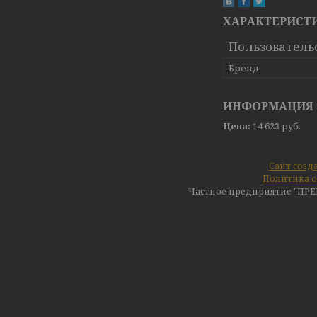
ХАРАКТЕРИСТ
Пользователь
Бренд
ИНФОРМАЦИЯ 
Цена:
14 623
руб.
Сайт созд
Политика о
Частное предприятие "ПР