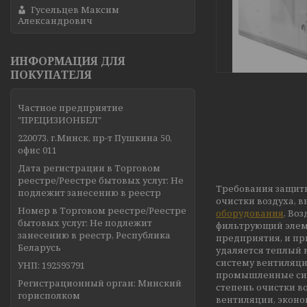
Гусельцев Максим
Александрович
ИНФОРМАЦИЯ ДЛЯ
ПОКУПАТЕЛЯ
Частное предприятие
"ПРЕЦИЗИОНБЕЛ"
220073, г.Минск, пр-т Пушкина 50,
офис 011
Дата регистрации в Торговом
реестре/Реестре бытовых услуг: Не
Требования защит
подлежит занесению в реестр
очистки воздуха, 
Номер в Торговом реестре/Реестре
оборудования
. Во
бытовых услуг: Не подлежит
фильтрующий элем
занесению в реестр, Республика
предприятия, и пр
Беларусь
удаляется теплый в
систему вентиляци
УНП: 192595791
промышленные сис
Регистрационный орган: Минский
степень очистки в
горисполком
вентиляции, эконо