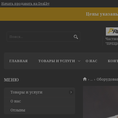
Начать продавать на Deal.by
Цены указаны
Частн
"ПРЕЦ
ГЛАВНАЯ
ТОВАРЫ И УСЛУГИ
О НАС
КОН
...
Оборудован
Товары и услуги
О нас
Отзывы