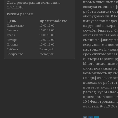
промышленных сис
Дата регистрации компании:
воздуха сменных ф
27.01.2016
работы зависит от
Режим работы:
оборудовании. В б
День
Время работы
импульсной подаче
наружной поверхно
Понедельник
10:00-19:00
службы фильтра. С
Вторник
10:00-19:00
очистки фильтров 
Среда
10:00-19:00
сменные фильтры в
Четверг
10:00-19:00
следующими достои
Пятница
10:00-19:00
картриджей; • неи
Суббота
Выходной
срок службы фильт
Воскресенье
Выходной
фильтры гарантиру
Многочисленные те
фильтрованный воз
возможность приме
Специфические ос
позволяют работать
при этом эксплуа
расход, куб.м / ча
приводом Мощность 
10,7 Фильтровальна
очистки, % 99,9 Объ