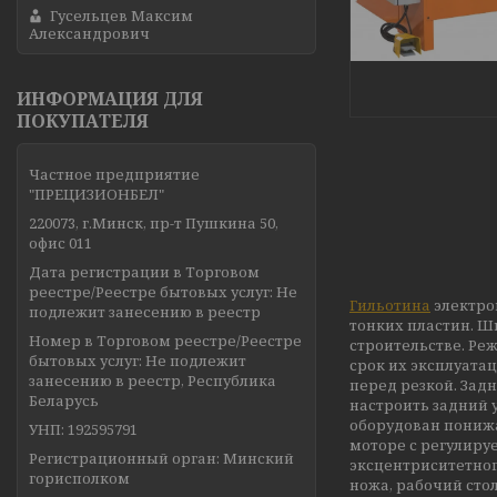
Гусельцев Максим
Александрович
ИНФОРМАЦИЯ ДЛЯ
ПОКУПАТЕЛЯ
Частное предприятие
"ПРЕЦИЗИОНБЕЛ"
220073, г.Минск, пр-т Пушкина 50,
офис 011
Дата регистрации в Торговом
реестре/Реестре бытовых услуг: Не
Гильотина
электром
подлежит занесению в реестр
тонких пластин. Ш
Номер в Торговом реестре/Реестре
строительстве. Ре
бытовых услуг: Не подлежит
срок их эксплуата
занесению в реестр, Республика
перед резкой. Зад
Беларусь
настроить задний 
оборудован пониж
УНП: 192595791
моторе с регулиру
Регистрационный орган: Минский
эксцентриситетного
горисполком
ножа, рабочий сто