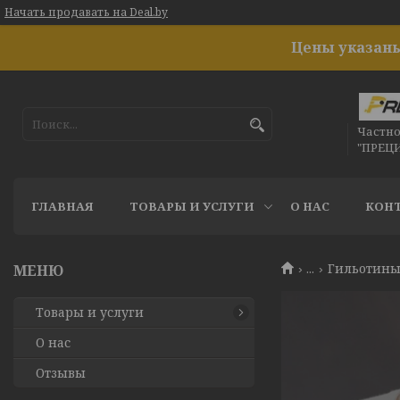
Начать продавать на Deal.by
Цены указаны
Частн
"ПРЕЦ
ГЛАВНАЯ
ТОВАРЫ И УСЛУГИ
О НАС
КОН
...
Гильотины
Товары и услуги
О нас
Отзывы