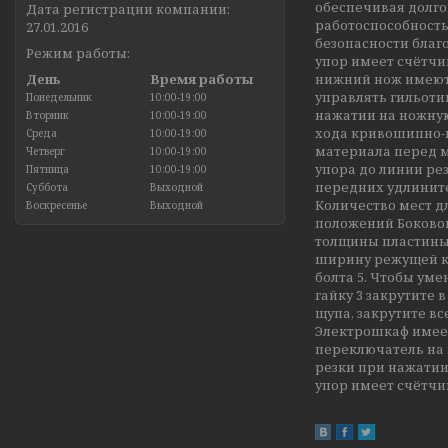
обеспечивая долг
Дата регистрации компании:
работоспособность
27.01.2016
безопасности благ
Режим работы:
упор имеет счётчи
День
Время работы
нижний нож имеют 
управлять гильоти
Понедельник
10:00-19:00
нажатии на ножную
Вторник
10:00-19:00
хода кривошипно-
Среда
10:00-19:00
материала перед м
Четверг
10:00-19:00
упора до линии ре
Пятница
10:00-19:00
передних удлините
Суббота
Выходной
Количество мест дл
Воскресенье
Выходной
положений Боковой
толщины пластины
ширину режущей кро
болта 5. Чтобы уме
гайку 3 закрутите
щупа, закрутите вс
Электрошкаф имее
переключатель на
резки при нажатии
упор имеет счётч