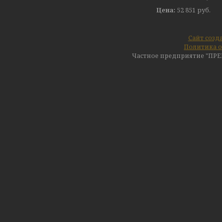
Цена:
52 851
руб.
Сайт созд
Политика о
Частное предприятие "ПР