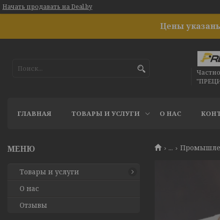
Начать продавать на Deal.by
Цены указаны
Частн
"ПРЕЦ
ГЛАВНАЯ
ТОВАРЫ И УСЛУГИ
О НАС
КОН
...
Промышле
Товары и услуги
О нас
Отзывы