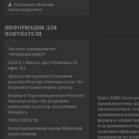
Гусельцев Максим
Александрович
ИНФОРМАЦИЯ ДЛЯ
ПОКУПАТЕЛЯ
Частное предприятие
"ПРЕЦИЗИОНБЕЛ"
220073, г.Минск, пр-т Пушкина 50,
офис 011
Дата регистрации в Торговом
реестре/Реестре бытовых услуг: Не
подлежит занесению в реестр
Номер в Торговом реестре/Реестре
Stalex EFMS Элект
бытовых услуг: Не подлежит
предназначены для
занесению в реестр, Республика
производствах. Ст
Беларусь
прижимной планкой
УНП: 192595791
формы и осуществл
ход прижимной бал
Регистрационный орган: Минский
позволяет фиксиро
горисполком
прижимом по всей