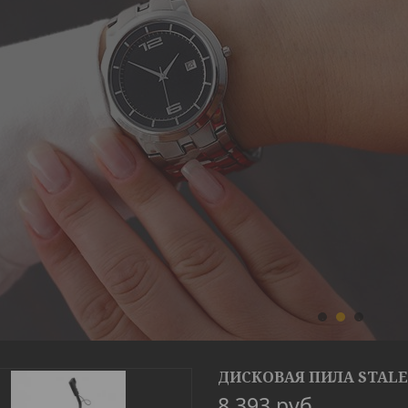
1
2
3
ДИСКОВАЯ ПИЛА STALEX
8 393
руб.