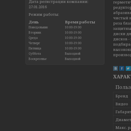
Дата регистрации компании:
герметич
27.01.2016
редуктор
абразив
Режим работы:
чистый и
День
Время работы
реза бл
Понедельник
10:00-19:00
защитным
Вторник
10:00-19:00
диски дл
Среда
10:00-19:00
дисков -
Четверг
10:00-19:00
подбирае
Пятница
10:00-19:00
высокок
Суббота
Выходной
произво
Воскресенье
Выходной
ХАРАК
Польз
Бренд
Видео
Габари
Диамет
Макс. р