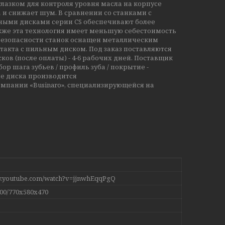
лазком для контроля уровня масла на корпусе
 и снижает шум. В сравнении со станками с
ными дисками серии CS обеспечивают более
акже эта технология имеет меньшую себестоимость
 безопасности станок оснащен металлическим
такта с пильным диском. Под заказ поставляются
ков (после оплаты) - 4-6 рабочих дней. Поставщик
дбор шага зубьев / профиль зуба / покрытие -
ие диска производится
мпании «Businaro», специализирующейся на
.
w.youtube.com/watch?v=jjnwhEqqPgQ
00/770x580x470