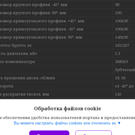
азмер круглого профиля, -45°, мм
90
азмер круглого профиля, 90°, мм
100
азмер прямоугольного профиля, +45°, мм
100x90
азмер прямоугольного профиля, -45°, мм
100x90
азмер прямоугольного профиля, 90°, мм
140x90
етто/ брутто, кг
185/207
ть двигателя, кВт
1.3
по номенклатуре
388019
Зубчатый
ть вращения диска, об/мин
18, 36
ворота
от -45° до
 раскрытия тисков, мм
145
Обработка файлов cookie
МАЦИЯ ДЛЯ ЗАКАЗА
ля обеспечения удобства пользователей портала и предоставле
393
руб.
Вы можете настроить файлы cookies или отключить их.