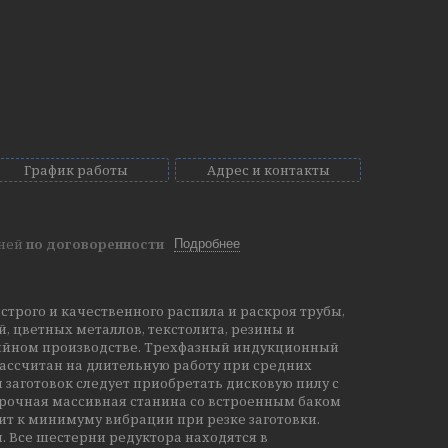
График работы
Адрес и контакты
дней
по договоренности
Подробнее
ыстрого и качественного распила и раскроя трубы,
 цветных металлов, текстолита, резины и
серийном производстве. Трехфазный индукционный
 рассчитан на длительную работу при средних
 заготовок следует приобретать дисковую пилу с
Прочная массивная станина со встроенным баком
ит к минимуму вибрации при резке заготовки.
. Все шестерни редуктора находятся в