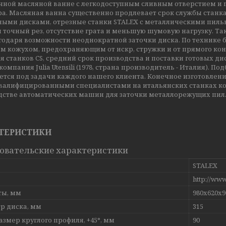
ной масляной ванне с легкодоступным сливным отверстием и г
а. Масляная ванна существенно продлевает срок службы станка
ными дисками, отрезные станки STALEX с металлическими пиль
 точный рез, отсутствие грата и меньшую шумовую нагрузку. Т
агодаря возможности неоднократной заточки диска. По технике
 кожухом, предохраняющим от искр, стружки и от прямого кон
я станков CS, средний срок производства и поставки готовых дис
 компания Julia Utensili (1978, страна производитель - Италия). По
тся под задачи каждого нашего клиента. Конечное изготовлен
валифицированными специалистами на итальянских станках ко
дстве автоматических машин для заточки металлорежущих пил
ТЕРИСТИКИ
овательские характеристики
STALEX
http://ww
ты, мм
980х620х9
р диска, мм
315
азмер круглого профиля, +45°, мм
90