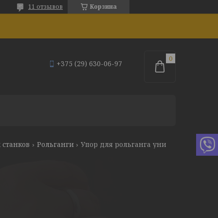
11 отзывов
Корзина
+375 (29) 630-06-97
 станков
Рольганги
Упор для рольганга универсального stalex