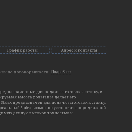
График работы
Адрес и контакты
дней
по договоренности
Подробнее
предназначенные для подачи заготовок к станку, в
лируемая высота рольганга делает его
talex предназначен для подачи заготовок к станку,
версальный Stalex возможно установить передвижной
одимую длину с высокой точностью и