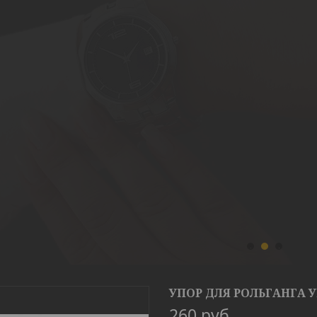
1
2
3
УПОР ДЛЯ РОЛЬГАНГА 
260
руб.