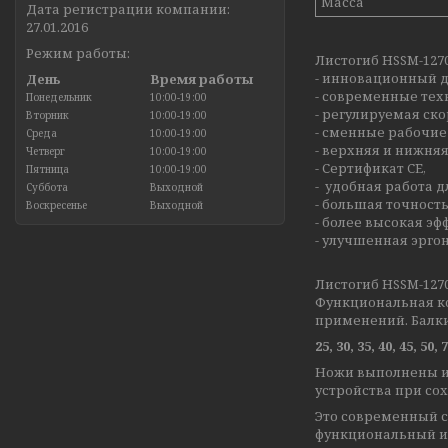
Масса
Дата регистрации компании:
27.01.2016
Режим работы:
Листогиб HSSM-1270
- инновационный д
День
Время работы
- современные тех
Понедельник
10:00-19:00
- регулируемая ско
Вторник
10:00-19:00
- сменные рабочие
Среда
10:00-19:00
- верхняя и нижня
Четверг
10:00-19:00
- Сертификат CE,
Пятница
10:00-19:00
- удобная работа д
Суббота
Выходной
- большая точност
Воскресенье
Выходной
- более высокая эф
- улучшенная эрго
Листогиб HSSM-1270
Функциональная к
применений. Балк
25, 30, 35, 40, 45, 50,
Ножи выполнены из
устройства при со
Это современный с
функциональный и 