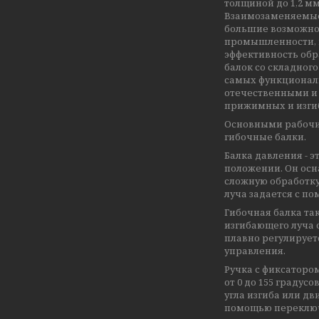
толщиной до 1,2 м
Взаимозаменяемые 
большие возможнос
промышленности, н
эффективность обр
балок со складного
самых функциональ
отечественными и
прижимных и изги
Основными рабочи
гибочные балки.
Балка давления - 
положении. Он ос
сложную обработку
луча задается с п
Гибочная балка т
изгибающего луча 
плавно регулирует
управления.
Ручка с фиксатором
от 0 до 155 граду
угла изгиба или д
помощью переключа