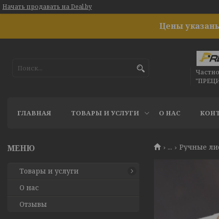
Начать продавать на Deal.by
Цены указаны
Частн
"ПРЕЦ
ГЛАВНАЯ
ТОВАРЫ И УСЛУГИ
О НАС
КОН
...
Ручные ли
Товары и услуги
О нас
Отзывы