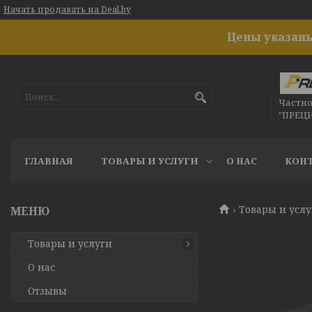
Начать продавать на Deal.by
Цены указаны
Частн
"ПРЕЦ
ГЛАВНАЯ
ТОВАРЫ И УСЛУГИ
О НАС
КОН
Товары и усл
Товары и услуги
О нас
Отзывы