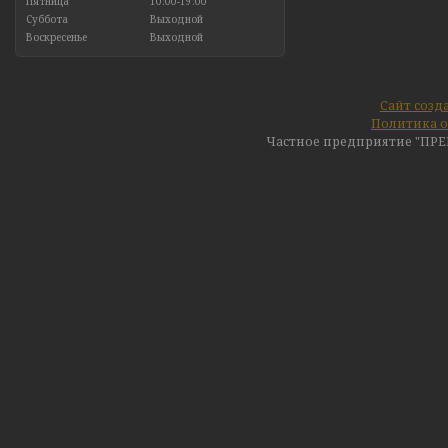
Пятница
10:00-19:00
Суббота
Выходной
Воскресенье
Выходной
Сайт созд
Политика о
Частное предприятие "ПР