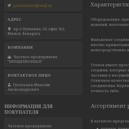
Характеристи
precizionbel@mail.ru
Оборудование, пре
изделий, изготовл
пр-т Пушкина, 50, офис 011,
Минск, Беларусь
Фальцевое соедине
плотно прижатыми 
непосредственно н
Частное предприятие
"ПРЕЦИЗИОНБЕЛ"
Станок имеет прос
стержня, которые 
частями к несущей
Отличное качеств
Гусельцев Максим
соединения. Верхн
Александрович
точность гиба.
Ассортимент 
ИНФОРМАЦИЯ ДЛЯ
ПОКУПАТЕЛЯ
В каталоге предст
Частное предприятие
ручные, прив