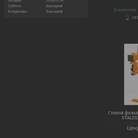
Пятница
10:00-19:00
Суббота
Выходной
В наличии
Воскресенье
Выходной
+37
Станок фаль
STALEX 
Цену