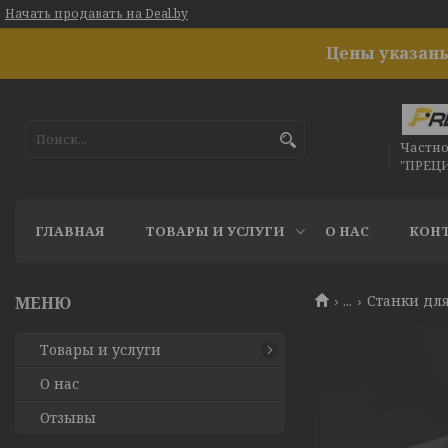
Начать продавать на Deal.by
Цены указаны
Частн
"ПРЕЦ
ГЛАВНАЯ
ТОВАРЫ И УСЛУГИ
О НАС
КОН
...
Станки для
Товары и услуги
О нас
Отзывы