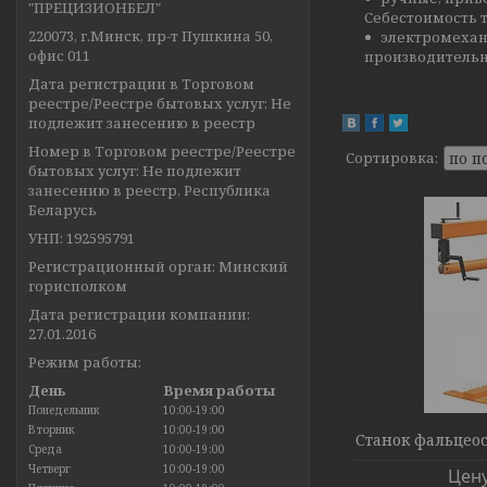
"ПРЕЦИЗИОНБЕЛ"
Себестоимость т
220073, г.Минск, пр-т Пушкина 50,
электромехан
офис 011
производительн
Дата регистрации в Торговом
реестре/Реестре бытовых услуг: Не
подлежит занесению в реестр
Номер в Торговом реестре/Реестре
бытовых услуг: Не подлежит
занесению в реестр, Республика
Беларусь
УНП: 192595791
Регистрационный орган: Минский
горисполком
Дата регистрации компании:
27.01.2016
Режим работы:
День
Время работы
Понедельник
10:00-19:00
Вторник
10:00-19:00
Станок фальцеос
Среда
10:00-19:00
Четверг
10:00-19:00
Цену