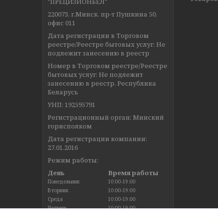
"ПРЕЦИЗИОНБЕЛ"
220073, г.Минск, пр-т Пушкина 50,
офис 011
Дата регистрации в Торговом
реестре/Реестре бытовых услуг: Не
подлежит занесению в реестр
Номер в Торговом реестре/Реестре
бытовых услуг: Не подлежит
занесению в реестр, Республика
Беларусь
УНП: 192595791
Регистрационный орган: Минский
горисполком
Дата регистрации компании:
27.01.2016
Режим работы:
День
Время работы
Понедельник
10:00-19:00
Вторник
10:00-19:00
Среда
10:00-19:00
Четверг
10:00-19:00
Пятница
10:00-19:00